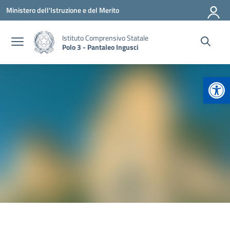
Vai ai contenuti
Vai al menu di navigazione
Vai al footer
Ministero dell'Istruzione e del Merito
Istituto Comprensivo Statale
Polo 3 - Pantaleo Ingusci
Apr