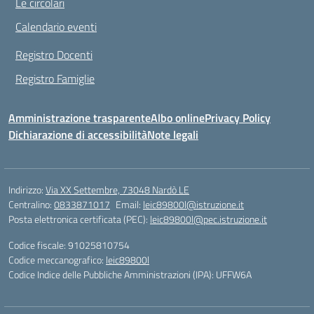
Le circolari
Calendario eventi
Registro Docenti
Registro Famiglie
Amministrazione trasparente
Albo online
Privacy Policy
Dichiarazione di accessibilità
Note legali
Indirizzo:
Via XX Settembre, 73048 Nardò LE
Centralino:
0833871017
Email:
leic89800l@istruzione.it
Posta elettronica certificata (PEC):
leic89800l@pec.istruzione.it
Codice fiscale: 91025810754
Codice meccanografico:
leic89800l
Codice Indice delle Pubbliche Amministrazioni (IPA): UFFW6A