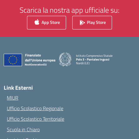
Scarica la nostra app ufficiale su:
App Store
Play Store
Istituto Comprensivo Statale
Polo 3 - Pantaleo Ingusci
Nardò (LE)
— Visita la pagina iniziale della scuola
Link Esterni
MIUR
Ufficio Scolastico Regionale
Ufficio Scolastico Territoriale
Scuola in Chiaro