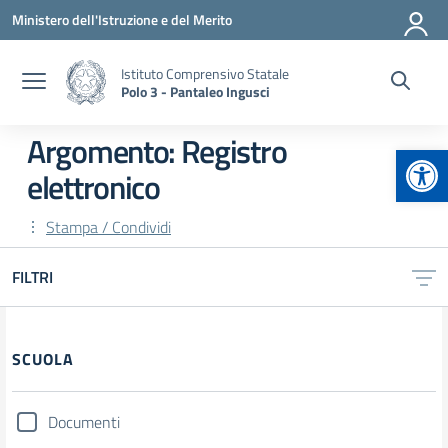
Vai ai contenuti
Vai al menu di navigazione
Vai al footer
Ministero dell'Istruzione e del Merito
Istituto Comprensivo Statale
Polo 3 - Pantaleo Ingusci
Argomento: Registro
Apr
elettronico
Stampa / Condividi
FILTRI
Filtri
SCUOLA
Documenti