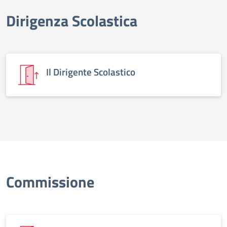
Dirigenza Scolastica
elenco degli organi
Il Dirigente Scolastico
Commissione