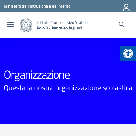
Vai ai contenuti
Vai al menu di navigazione
Vai al footer
Ministero dell'Istruzione e del Merito
Istituto Comprensivo Statale
Polo 3 - Pantaleo Ingusci
Apr
Organizzazione
Questa la nostra organizzazione scolastica