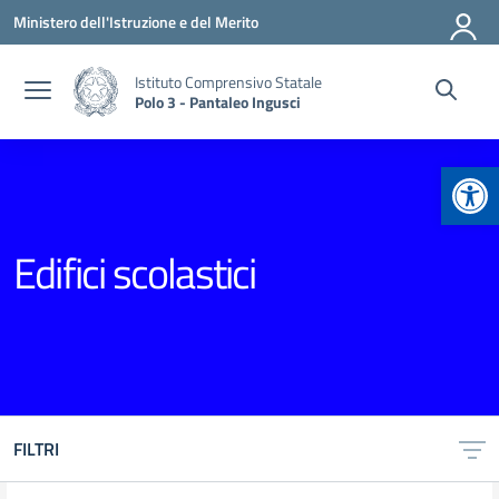
Vai ai contenuti
Vai al menu di navigazione
Vai al footer
Ministero dell'Istruzione e del Merito
Istituto Comprensivo Statale
Polo 3 - Pantaleo Ingusci
Apr
Edifici scolastici
FILTRI