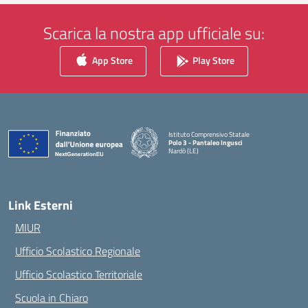
Scarica la nostra app ufficiale su:
App Store
Play Store
Istituto Comprensivo Statale
Polo 3 - Pantaleo Ingusci
Nardò (LE)
— Visita la pagina iniziale della scuola
Link Esterni
MIUR
Ufficio Scolastico Regionale
Ufficio Scolastico Territoriale
Scuola in Chiaro