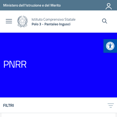
Vai ai contenuti
Vai al menu di navigazione
Vai al footer
Ministero dell'Istruzione e del Merito
Istituto Comprensivo Statale
Polo 3 - Pantaleo Ingusci
Apr
PNRR
FILTRI