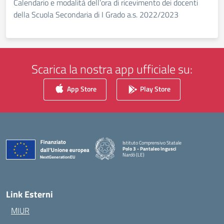
Calendario e modalità dell’ora di ricevimento dei docenti
della Scuola Secondaria di I Grado a.s. 2022/2023
Scarica la nostra app ufficiale su:
App Store
Play Store
Istituto Comprensivo Statale
Polo 3 - Pantaleo Ingusci
Nardò (LE)
— Visita la pagina iniziale della scuola
Link Esterni
MIUR