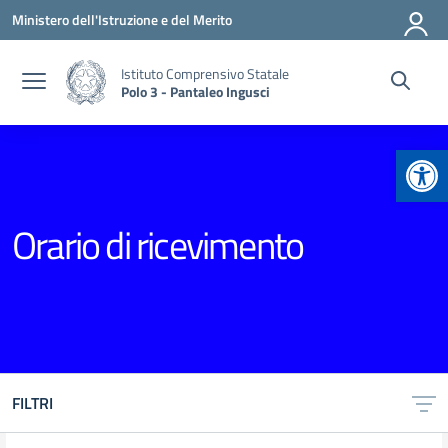
Vai ai contenuti
Vai al menu di navigazione
Vai al footer
Ministero dell'Istruzione e del Merito
Istituto Comprensivo Statale
Polo 3 - Pantaleo Ingusci
Apr
Orario di ricevimento
FILTRI