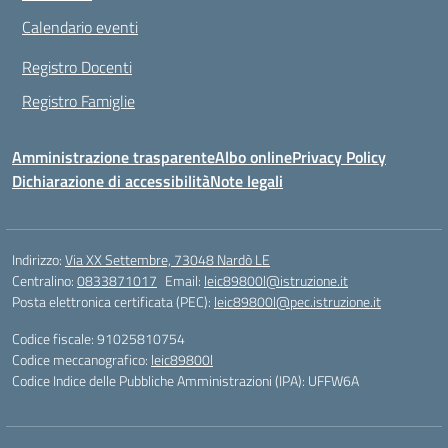
Calendario eventi
Registro Docenti
Registro Famiglie
Amministrazione trasparente
Albo online
Privacy Policy
Dichiarazione di accessibilità
Note legali
Indirizzo:
Via XX Settembre, 73048 Nardò LE
Centralino:
0833871017
Email:
leic89800l@istruzione.it
Posta elettronica certificata (PEC):
leic89800l@pec.istruzione.it
Codice fiscale: 91025810754
Codice meccanografico:
leic89800l
Codice Indice delle Pubbliche Amministrazioni (IPA): UFFW6A