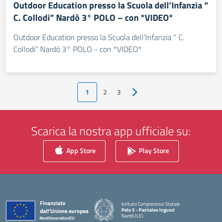
Outdoor Education presso la Scuola dell’Infanzia “
C. Collodi” Nardò 3° POLO – con *VIDEO*
Outdoor Education presso la Scuola dell’Infanzia “ C.
Collodi” Nardò 3° POLO - con *VIDEO*
1
2
3
Pagina successiva
Scarica la nostra app ufficiale su:
App Store
Play Store
Istituto Comprensivo Statale
Polo 3 - Pantaleo Ingusci
Nardò (LE)
— Visita la pagina iniziale della scuola