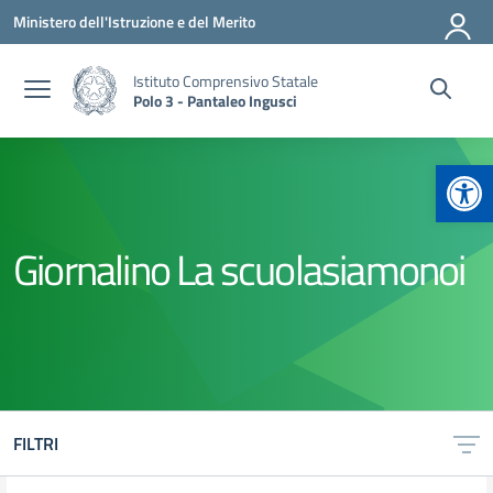
Vai ai contenuti
Vai al menu di navigazione
Vai al footer
Ministero dell'Istruzione e del Merito
Istituto Comprensivo Statale
Polo 3 - Pantaleo Ingusci
Apr
Giornalino La scuolasiamonoi
FILTRI