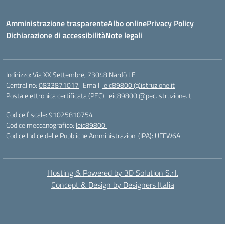
Amministrazione trasparente
Albo online
Privacy Policy
Dichiarazione di accessibilità
Note legali
Indirizzo:
Via XX Settembre, 73048 Nardò LE
Centralino:
0833871017
Email:
leic89800l@istruzione.it
Posta elettronica certificata (PEC):
leic89800l@pec.istruzione.it
Codice fiscale: 91025810754
Codice meccanografico:
leic89800l
Codice Indice delle Pubbliche Amministrazioni (IPA): UFFW6A
Hosting & Powered by 3D Solution S.r.l.
Concept & Design by Designers Italia