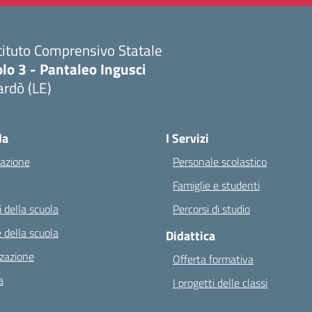
tituto Comprensivo Statale
lo 3 - Pantaleo Ingusci
rdò (LE)
Visita la pagina iniziale della scuola
la
I Servizi
azione
Personale scolastico
Famiglie e studenti
 della scuola
Percorsi di studio
 della scuola
Didattica
zazione
Offerta formativa
a
I progetti delle classi