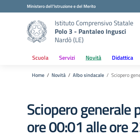
Vai ai contenuti
Vai al menu di navigazione
Vai al footer
Ministero dell'Istruzione e del Merito
Istituto Comprensivo Statale
Polo 3 - Pantaleo Ingusci
Nardò (LE)
Scuola
Servizi
Novità
Didattica
Home
Novità
Albo sindacale
Sciopero gene
Sciopero generale p
ore 00:01 alle ore 