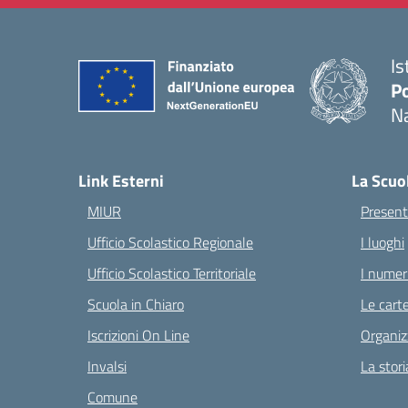
Is
Po
Na
— 
Link Esterni
La Scuo
MIUR
Present
Ufficio Scolastico Regionale
I luoghi
Ufficio Scolastico Territoriale
I numeri
Scuola in Chiaro
Le carte
Iscrizioni On Line
Organiz
Invalsi
La stori
Comune