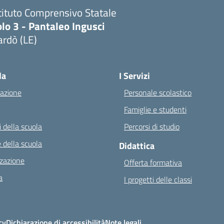
tituto Comprensivo Statale
lo 3 - Pantaleo Ingusci
rdò (LE)
Visita la pagina iniziale della scuola
la
I Servizi
azione
Personale scolastico
Famiglie e studenti
 della scuola
Percorsi di studio
 della scuola
Didattica
zazione
Offerta formativa
a
I progetti delle classi
cy
Dichiarazione di accessibilità
Note legali