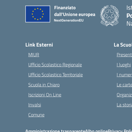
Is
Po
Na
— 
Link Esterni
La Scuo
MIUR
Present
Ufficio Scolastico Regionale
I luoghi
Ufficio Scolastico Territoriale
I numeri
Scuola in Chiaro
Le carte
Iscrizioni On Line
Organiz
Invalsi
La stori
Comune
Amministrazione trasparente
Albo online
Privacy Poli