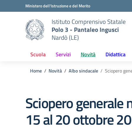
Vai ai contenuti
Vai al menu di navigazione
Vai al footer
Ministero dell'Istruzione e del Merito
Istituto Comprensivo Statale
Polo 3 - Pantaleo Ingusci
Nardò (LE)
Scuola
Servizi
Novità
Didattica
Home
Novità
Albo sindacale
Sciopero gene
Sciopero generale n
15 al 20 ottobre 2