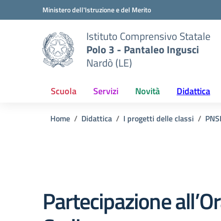
Vai ai contenuti
Vai al menu di navigazione
Vai al footer
Ministero dell'Istruzione e del Merito
Istituto Comprensivo Statale
Polo 3 - Pantaleo Ingusci
Nardò (LE)
Scuola
Servizi
Novità
Didattica
Home
Didattica
I progetti delle classi
PNS
Partecipazione all’Or