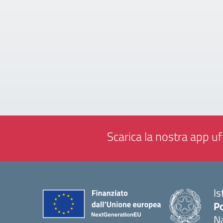
Scarica la nostra app uff
Is
Po
Na