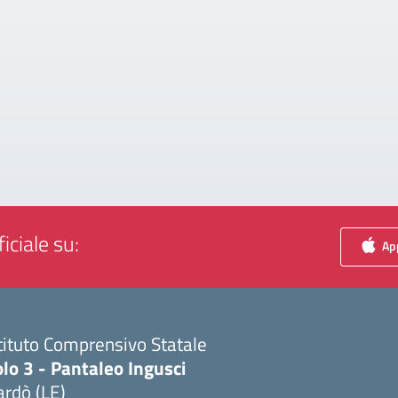
iciale su:
App
tituto Comprensivo Statale
lo 3 - Pantaleo Ingusci
rdò (LE)