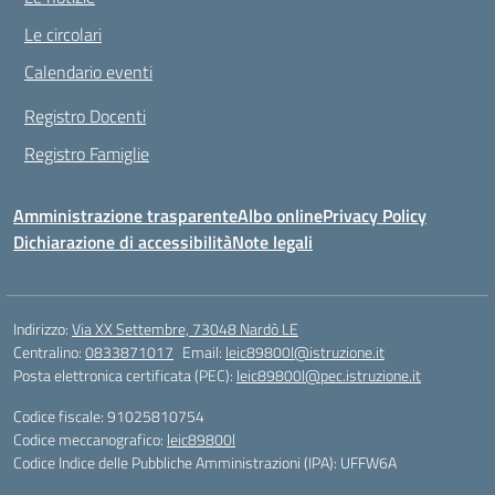
Le circolari
Calendario eventi
Registro Docenti
Registro Famiglie
Amministrazione trasparente
Albo online
Privacy Policy
Dichiarazione di accessibilità
Note legali
Indirizzo:
Via XX Settembre, 73048 Nardò LE
Centralino:
0833871017
Email:
leic89800l@istruzione.it
Posta elettronica certificata (PEC):
leic89800l@pec.istruzione.it
Codice fiscale: 91025810754
Codice meccanografico:
leic89800l
Codice Indice delle Pubbliche Amministrazioni (IPA): UFFW6A