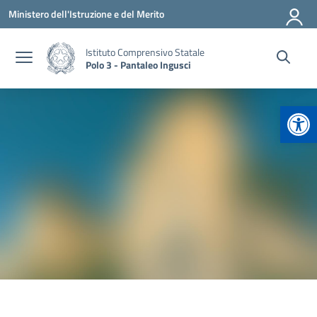
Vai ai contenuti
Vai al menu di navigazione
Vai al footer
Ministero dell'Istruzione e del Merito
Istituto Comprensivo Statale
Polo 3 - Pantaleo Ingusci
Apr