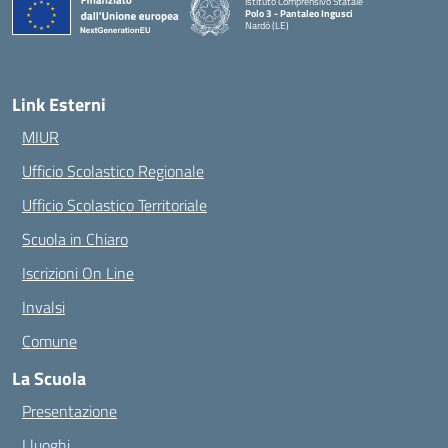
Istituto Comprensivo Statale
Polo 3 - Pantaleo Ingusci
Nardò (LE)
— Visita la pagina iniziale della scuola
Link Esterni
MIUR
Ufficio Scolastico Regionale
Ufficio Scolastico Territoriale
Scuola in Chiaro
Iscrizioni On Line
Invalsi
Comune
La Scuola
Presentazione
I luoghi