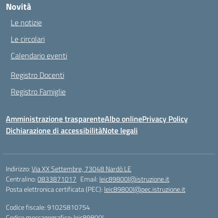
Novità
Le notizie
Le circolari
Calendario eventi
Registro Docenti
Registro Famiglie
Amministrazione trasparente
Albo online
Privacy Policy
Dichiarazione di accessibilità
Note legali
Indirizzo:
Via XX Settembre, 73048 Nardò LE
Centralino:
0833871017
Email:
leic89800l@istruzione.it
Posta elettronica certificata (PEC):
leic89800l@pec.istruzione.it
Codice fiscale: 91025810754
Codice meccanografico:
leic89800l