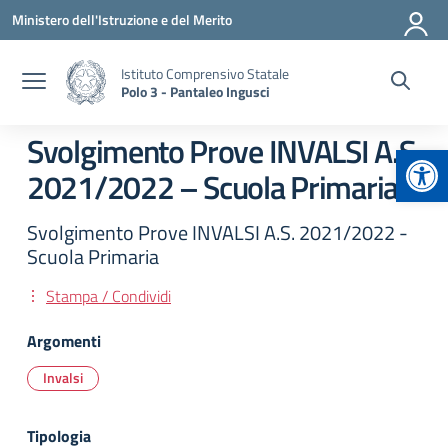
Vai ai contenuti
Vai al menu di navigazione
Vai al footer
Ministero dell'Istruzione e del Merito
Istituto Comprensivo Statale
Polo 3 - Pantaleo Ingusci
Svolgimento Prove INVALSI A.S.
Apr
2021/2022 – Scuola Primaria
Svolgimento Prove INVALSI A.S. 2021/2022 -
Scuola Primaria
Stampa / Condividi
Argomenti
Invalsi
Tipologia