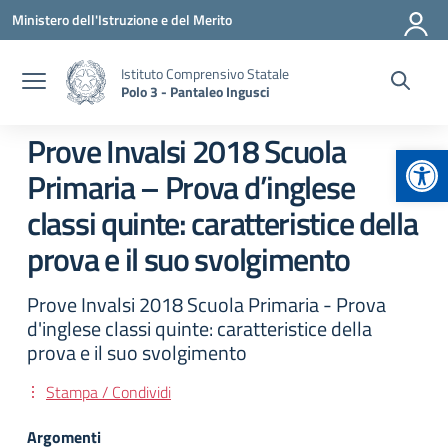
Vai ai contenuti
Vai al menu di navigazione
Vai al footer
Ministero dell'Istruzione e del Merito
Istituto Comprensivo Statale
Polo 3 - Pantaleo Ingusci
Prove Invalsi 2018 Scuola
Apr
Primaria – Prova d’inglese
classi quinte: caratteristice della
prova e il suo svolgimento
Prove Invalsi 2018 Scuola Primaria - Prova
d'inglese classi quinte: caratteristice della
prova e il suo svolgimento
Stampa / Condividi
Argomenti