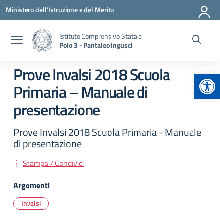
Vai ai contenuti
Vai al menu di navigazione
Vai al footer
Ministero dell'Istruzione e del Merito
Istituto Comprensivo Statale
Polo 3 - Pantaleo Ingusci
Prove Invalsi 2018 Scuola
Apr
Primaria – Manuale di
presentazione
Prove Invalsi 2018 Scuola Primaria - Manuale
di presentazione
Stampa / Condividi
Argomenti
Invalsi