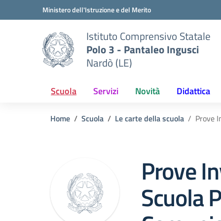
Vai ai contenuti
Vai al menu di navigazione
Vai al footer
Ministero dell'Istruzione e del Merito
Istituto Comprensivo Statale
Polo 3 - Pantaleo Ingusci
Nardò (LE)
Scuola
Servizi
Novità
Didattica
Home
Scuola
Le carte della scuola
Prove I
Prove In
Scuola P