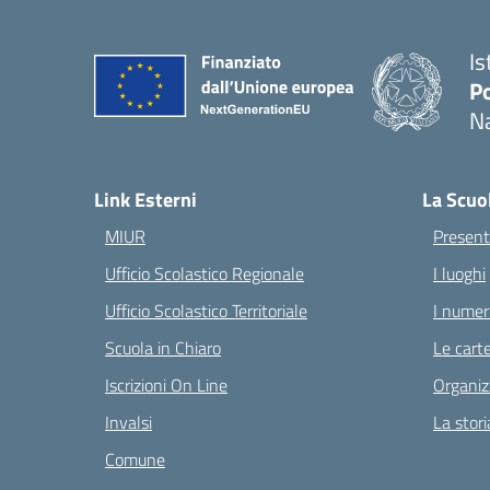
Is
Po
Na
— 
Link Esterni
La Scuo
MIUR
Present
Ufficio Scolastico Regionale
I luoghi
Ufficio Scolastico Territoriale
I numeri
Scuola in Chiaro
Le carte
Iscrizioni On Line
Organiz
Invalsi
La stori
Comune