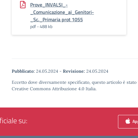
Prove_INVALSI_-
_Comunicazione_ai_Genitori-
_Sc._Primaria prot 1055
pdf - 488 kb
Pubblicato:
24.05.2024
-
Revisione:
24.05.2024
Eccetto dove diversamente specificato, questo articolo è stato 
Creative Commons Attribuzione 4.0 Italia.
iciale su:
App