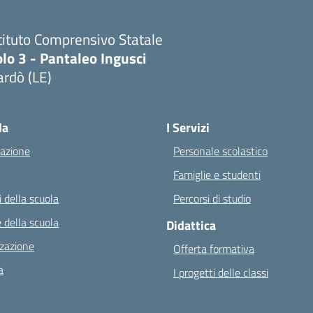
tituto Comprensivo Statale
lo 3 - Pantaleo Ingusci
rdò (LE)
Visita la pagina iniziale della scuola
la
I Servizi
azione
Personale scolastico
Famiglie e studenti
 della scuola
Percorsi di studio
 della scuola
Didattica
zazione
Offerta formativa
a
I progetti delle classi