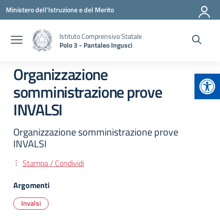
Vai ai contenuti
Vai al menu di navigazione
Vai al footer
Ministero dell'Istruzione e del Merito
Istituto Comprensivo Statale
Polo 3 - Pantaleo Ingusci
Organizzazione
Apr
somministrazione prove
INVALSI
Organizzazione somministrazione prove
INVALSI
Stampa / Condividi
Argomenti
Invalsi