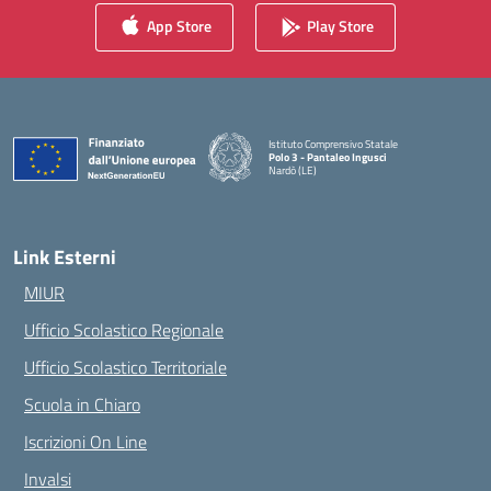
App Store
Play Store
Istituto Comprensivo Statale
Polo 3 - Pantaleo Ingusci
Nardò (LE)
— Visita la pagina iniziale della scuola
Link Esterni
MIUR
Ufficio Scolastico Regionale
Ufficio Scolastico Territoriale
Scuola in Chiaro
Iscrizioni On Line
Invalsi