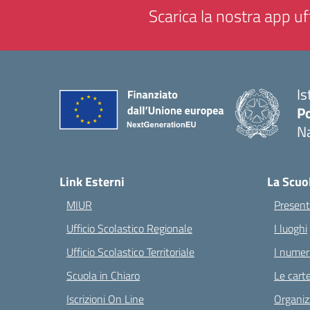
Scarica la nostra app uff
Is
Po
Na
— 
Link Esterni
La Scuo
MIUR
Present
Ufficio Scolastico Regionale
I luoghi
Ufficio Scolastico Territoriale
I numeri
Scuola in Chiaro
Le carte
Iscrizioni On Line
Organiz