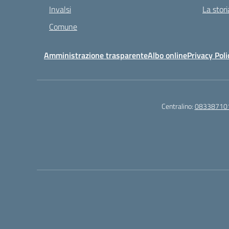
Invalsi
La stori
Comune
Amministrazione trasparente
Albo online
Privacy Poli
Centralino:
08338710