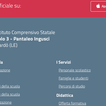
iciale su:
App
tituto Comprensivo Statale
lo 3 - Pantaleo Ingusci
rdò (LE)
Visita la pagina iniziale della scuola
la
I Servizi
azione
Personale scolastico
Famiglie e studenti
 della scuola
Percorsi di studio
 della scuola
Didattica
zazione
Offerta formativa