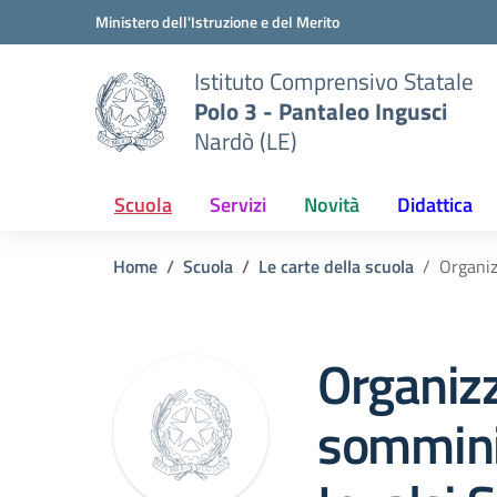
Vai ai contenuti
Vai al menu di navigazione
Vai al footer
Ministero dell'Istruzione e del Merito
Istituto Comprensivo Statale
Polo 3 - Pantaleo Ingusci
Nardò (LE)
Scuola
Servizi
Novità
Didattica
Home
Scuola
Le carte della scuola
Organiz
Organiz
sommini