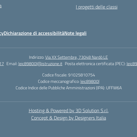
a
I progetti delle classi
cy
Dichiarazione di accessibilità
Note legali
Indirizzo:
Via XX Settembre, 73048 Nardò LE
17
Email:
leic89800l@istruzione.it
Posta elettronica certificata (PEC):
leic8
Codice fiscale: 91025810754
Codice meccanografico:
leic89800l
Codice Indice delle Pubbliche Amministrazioni (IPA): UFFW6A
Hosting & Powered by 3D Solution S.r.l.
Concept & Design by Designers Italia