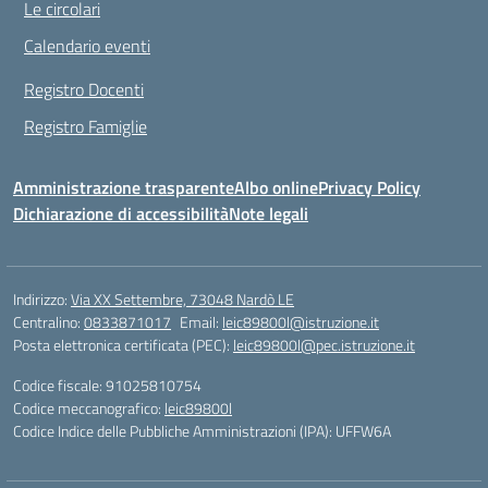
Le circolari
Calendario eventi
Registro Docenti
Registro Famiglie
Amministrazione trasparente
Albo online
Privacy Policy
Dichiarazione di accessibilità
Note legali
Indirizzo:
Via XX Settembre, 73048 Nardò LE
Centralino:
0833871017
Email:
leic89800l@istruzione.it
Posta elettronica certificata (PEC):
leic89800l@pec.istruzione.it
Codice fiscale: 91025810754
Codice meccanografico:
leic89800l
Codice Indice delle Pubbliche Amministrazioni (IPA): UFFW6A