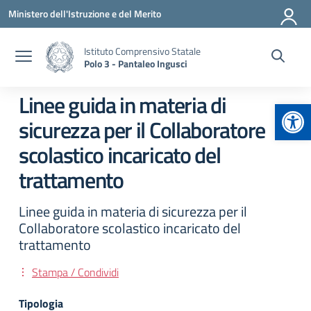
Vai ai contenuti
Vai al menu di navigazione
Vai al footer
Ministero dell'Istruzione e del Merito
Istituto Comprensivo Statale
Polo 3 - Pantaleo Ingusci
Linee guida in materia di
Apr
sicurezza per il Collaboratore
scolastico incaricato del
trattamento
Linee guida in materia di sicurezza per il
Collaboratore scolastico incaricato del
trattamento
Stampa / Condividi
Tipologia