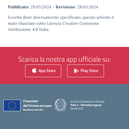
Pubblicato:
28.05.2024
-
Revisione:
28.05.2024
Eccetto dove diversamente specificato, questo articolo è
stato rilasciato sotto Licenza Creative Commons
Attribuzione 4.0 Italia.
Scarica la nostra app ufficiale su:
App Store
Play Store
Istituto Comprensivo Statale
Polo 3 - Pantaleo Ingusci
Nardò (LE)
— Visita la pagina iniziale della scuola