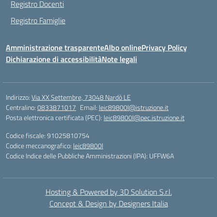
Registro Docenti
Registro Famiglie
Amministrazione trasparente
Albo online
Privacy Policy
Dichiarazione di accessibilità
Note legali
Indirizzo:
Via XX Settembre, 73048 Nardò LE
Centralino:
0833871017
Email:
leic89800l@istruzione.it
Posta elettronica certificata (PEC):
leic89800l@pec.istruzione.it
Codice fiscale: 91025810754
Codice meccanografico:
leic89800l
Codice Indice delle Pubbliche Amministrazioni (IPA): UFFW6A
Hosting & Powered by 3D Solution S.r.l.
Concept & Design by Designers Italia