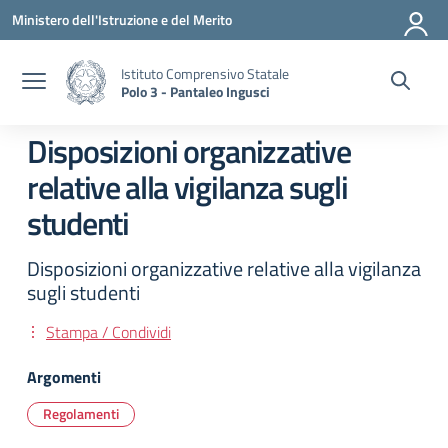
Vai ai contenuti
Vai al menu di navigazione
Vai al footer
Ministero dell'Istruzione e del Merito
Istituto Comprensivo Statale
Polo 3 - Pantaleo Ingusci
Disposizioni organizzative
relative alla vigilanza sugli
studenti
Disposizioni organizzative relative alla vigilanza
sugli studenti
Stampa / Condividi
Argomenti
Regolamenti