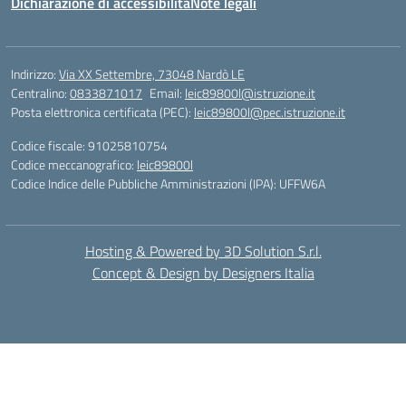
Dichiarazione di accessibilità
Note legali
Indirizzo:
Via XX Settembre, 73048 Nardò LE
Centralino:
0833871017
Email:
leic89800l@istruzione.it
Posta elettronica certificata (PEC):
leic89800l@pec.istruzione.it
Codice fiscale: 91025810754
Codice meccanografico:
leic89800l
Codice Indice delle Pubbliche Amministrazioni (IPA): UFFW6A
Hosting & Powered by 3D Solution S.r.l.
Concept & Design by Designers Italia