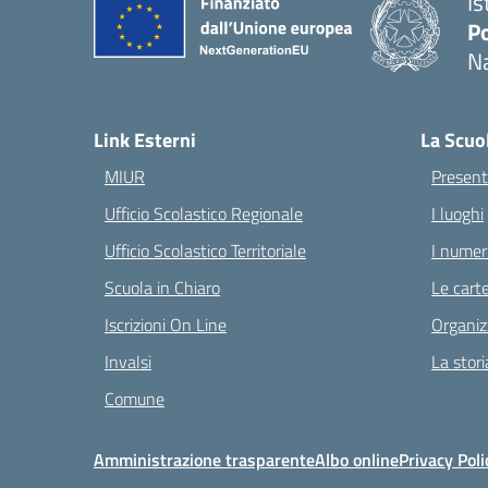
Is
Po
Na
— 
Link Esterni
La Scuo
MIUR
Present
Ufficio Scolastico Regionale
I luoghi
Ufficio Scolastico Territoriale
I numeri
Scuola in Chiaro
Le carte
Iscrizioni On Line
Organiz
Invalsi
La stori
Comune
Amministrazione trasparente
Albo online
Privacy Poli