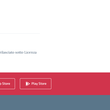
rilasciato sotto Licenza
 Store
Play Store