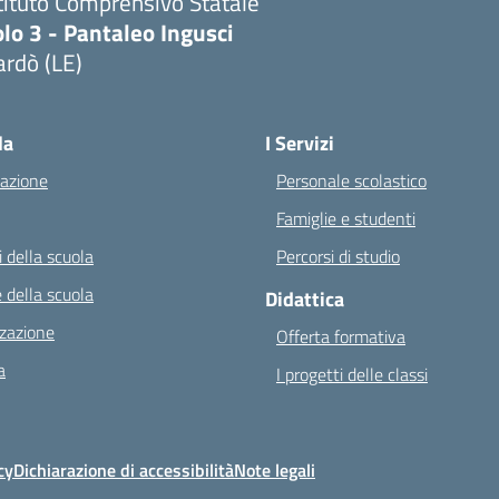
tituto Comprensivo Statale
lo 3 - Pantaleo Ingusci
rdò (LE)
Visita la pagina iniziale della scuola
la
I Servizi
azione
Personale scolastico
Famiglie e studenti
 della scuola
Percorsi di studio
 della scuola
Didattica
zazione
Offerta formativa
a
I progetti delle classi
cy
Dichiarazione di accessibilità
Note legali