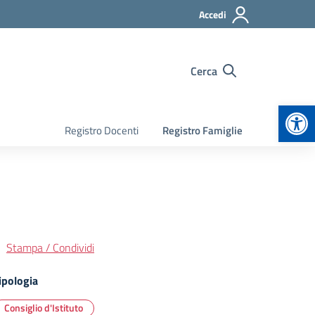
Accedi
Cerca
Apr
Registro Docenti
Registro Famiglie
Stampa / Condividi
ipologia
Consiglio d'Istituto