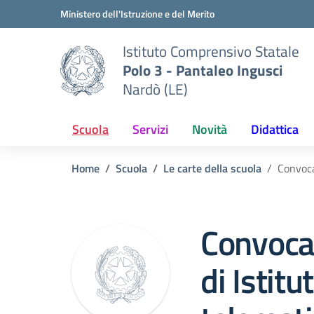
Vai ai contenuti
Vai al menu di navigazione
Vai al footer
Ministero dell'Istruzione e del Merito
Istituto Comprensivo Statale
Polo 3 - Pantaleo Ingusci
Nardò (LE)
Scuola
Servizi
Novità
Didattica
Home
Scuola
Le carte della scuola
Convoca
Convoca
di Istitu