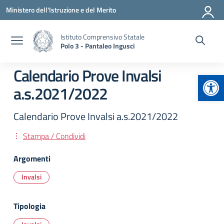
Vai ai contenuti
Vai al menu di navigazione
Vai al footer
Ministero dell'Istruzione e del Merito
Istituto Comprensivo Statale
Polo 3 - Pantaleo Ingusci
Calendario Prove Invalsi
Apr
a.s.2021/2022
Calendario Prove Invalsi a.s.2021/2022
Stampa / Condividi
Argomenti
Invalsi
Tipologia