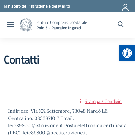
Vai ai contenuti
Vai al menu di navigazione
Vai al footer
Ministero dell'Istruzione e del Merito
Istituto Comprensivo Statale
Polo 3 - Pantaleo Ingusci
Apr
Contatti
Stampa / Condividi
Indirizzo: Via XX Settembre, 73048 Nardò LE
Centralino: 0833871017 Email:
leic89800l@istruzione.it Posta elettronica certificata
(PEC): leic89800l@pec.istruzione.it