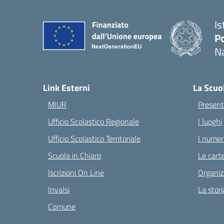
Is
Po
Na
— 
Link Esterni
La Scuo
MIUR
Present
Ufficio Scolastico Regionale
I luoghi
Ufficio Scolastico Territoriale
I numeri
Scuola in Chiaro
Le carte
Iscrizioni On Line
Organiz
Invalsi
La stori
Comune