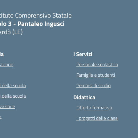
tituto Comprensivo Statale
lo 3 - Pantaleo Ingusci
rdò (LE)
Visita la pagina iniziale della scuola
la
I Servizi
azione
Personale scolastico
Famiglie e studenti
 della scuola
Percorsi di studio
 della scuola
Didattica
zazione
Offerta formativa
a
I progetti delle classi