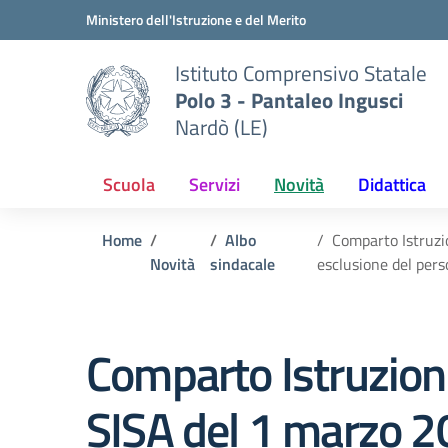
Vai ai contenuti
Vai al menu di navigazione
Vai al footer
Ministero dell'Istruzione e del Merito
Istituto Comprensivo Statale
Polo 3 - Pantaleo Ingusci
Nardò (LE)
Scuola
Servizi
Novità
Didattica
Home
Albo
Comparto Istruzi
Novità
sindacale
esclusione del per
Comparto Istruzion
SISA del 1 marzo 20