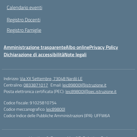
Calendario eventi
Registro Docenti
Registro Famiglie
Amministrazione trasparente
Albo online
Privacy Policy
Dichiarazione di accessibilità
Note legali
Indirizzo:
Via XX Settembre, 73048 Nardò LE
Centralino:
0833871017
Email:
leic89800l@istruzione.it
Posta elettronica certificata (PEC):
leic89800l@pec.istruzione.it
Codice fiscale: 91025810754
Codice meccanografico:
leic89800l
Codice Indice delle Pubbliche Amministrazioni (IPA): UFFW6A