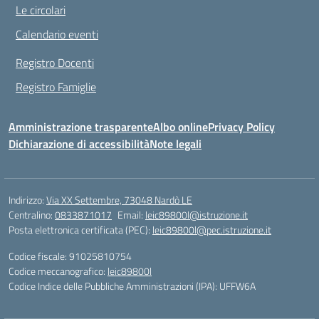
Le circolari
Calendario eventi
Registro Docenti
Registro Famiglie
Amministrazione trasparente
Albo online
Privacy Policy
Dichiarazione di accessibilità
Note legali
Indirizzo:
Via XX Settembre, 73048 Nardò LE
Centralino:
0833871017
Email:
leic89800l@istruzione.it
Posta elettronica certificata (PEC):
leic89800l@pec.istruzione.it
Codice fiscale: 91025810754
Codice meccanografico:
leic89800l
Codice Indice delle Pubbliche Amministrazioni (IPA): UFFW6A