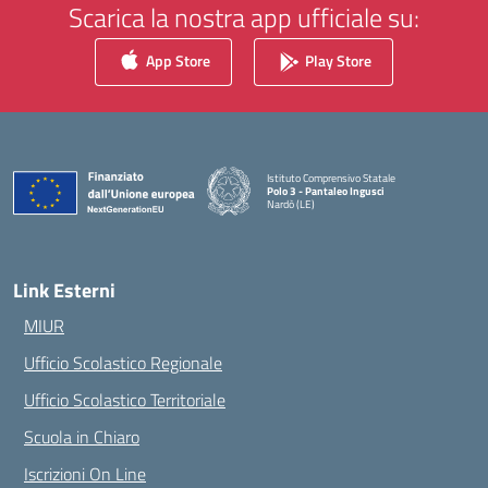
Scarica la nostra app ufficiale su:
App Store
Play Store
Istituto Comprensivo Statale
Polo 3 - Pantaleo Ingusci
Nardò (LE)
— Visita la pagina iniziale della scuola
Link Esterni
MIUR
Ufficio Scolastico Regionale
Ufficio Scolastico Territoriale
Scuola in Chiaro
Iscrizioni On Line