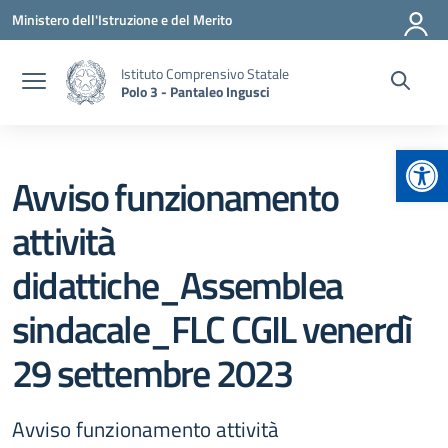
Vai ai contenuti
Vai al menu di navigazione
Vai al footer
Ministero dell'Istruzione e del Merito
Istituto Comprensivo Statale
Polo 3 - Pantaleo Ingusci
Apr
Avviso funzionamento
attività
didattiche_Assemblea
sindacale_FLC CGIL venerdì
29 settembre 2023
Avviso funzionamento attività